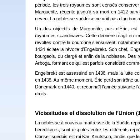
période, les trois royaumes sont censés conserver le
Marguerite, régente jusqu'à sa mort en 1412 parvi
neveu. La noblesse suédoise ne voit pas d'un bon œil
Un des objectifs de Marguerite, puis d'Éric, es
royaumes scandinaves. Cette dernière réagit en im
révoltes contre la couronne s'ensuivent, notammen
1434 éclate la révolte d'Engelbrekt. Son chef, Eng
bourgeois, du clergé et enfin de la noblesse. Des 
Arboga, formant ce qui est parfois considéré comme 
Engelbrekt est assassiné en 1436, mais la lutte con
en 1438. Au même moment, Éric perd son trône au pr
Danemark en 1440, et reconnaît l'année suivante l
droits.
Vicissitudes et dissolution de l'Union 
La noblesse à nouveau maîtresse de la Suède reprend
héréditaires, sont disputés entre les différents re
Conseil suédois élit roi Karl Knutsson, tandis que 