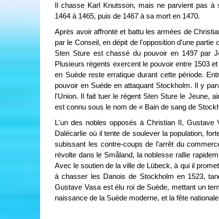
Il chasse Karl Knutsson, mais ne parvient pas à 
1464 à 1465, puis de 1467 à sa mort en 1470.
Après avoir affronté et battu les armées de Christi
par le Conseil, en dépit de l'opposition d'une partie 
Sten Sture est chassé du pouvoir en 1497 par Je
Plusieurs régents exercent le pouvoir entre 1503 et
en Suède reste erratique durant cette période. Ent
pouvoir en Suède en attaquant Stockholm. Il y parv
l'Union. Il fait tuer le régent Sten Sture le Jeune
est connu sous le nom de « Bain de sang de Stock
L'un des nobles opposés à Christian II, Gustave
Dalécarlie où il tente de soulever la population, f
subissant les contre-coups de l'arrêt du commerce
révolte dans le Småland, la noblesse rallie rapid
Avec le soutien de la ville de Lübeck, à qui il pro
à chasser les Danois de Stockholm en 1523, tandi
Gustave Vasa est élu roi de Suède, mettant un te
naissance de la Suède moderne, et la fête nationale