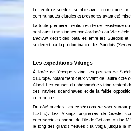
Le territoire suédois semble avoir connu une fort
communautés élargies et prospères ayant été mise
La toute première mention écrite de l’existence du
sont aussi mentionnés par Jordanès au VIe siècle
Beowulf
décrit des batailles entre les Suédois e
soldèrent par la prédominance des Suédois (
Sweon
Les expéditions Vikings
À l'orée de l'époque viking, les peuples de Suèd
d'Europe, notamment ceux vivant de l'autre côté de
Åland. Les causes du phénomène viking restent déb
des navires scandinaves et de la faible opposition 
commerce.
Du côté suédois, les expéditions se sont surtout p
l'Est »). Les Vikings originaires de Suède, 
commerciales partant de l'île de Gotland, du lac Mä
le long des grands fleuves : la Volga jusqu'à la