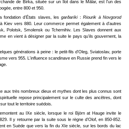
rchande de Birka, située sur un îlot dans le Mälar, est l'un des
apogée, entre 800 et 950.
a fondation d'États slaves, les
garðarík
i
:
Riourik à Novgorod
à Kiev vers 880. Leur commerce permet également à d'autres
rsk, Polotsk, Smolensk ou Tchernihiv. Les Slaves donnent aux
me en vient à désigner par la suite le pays qu'ils gouvernent, la
es générations à peine : le petit-fils d'Oleg, Sviatoslav, porte
sme vers 955. L'influence scandinave en Russie prend fin vers le
age.
te aux très nombreux dieux et mythes dont les plus connus sont
 spirituelle repose principalement sur le culte des ancêtres, dont
r tout le territoire suédois.
emontent au IXe siècle, lorsque le roi Björn at Hauge invite le
29. Il y retourne par la suite sous le règne d'Olof, en 850-852.
nt en Suède que vers la fin du XIe siècle, sur les bords du lac