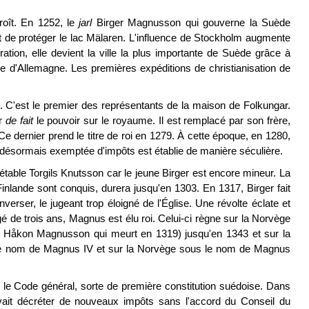
oît. En 1252, le
jarl
Birger Magnusson qui gouverne la Suède
t de protéger le lac Mälaren. L'influence de Stockholm augmente
ation, elle devient la ville la plus importante de Suède grâce à
e d'Allemagne. Les premières expéditions de christianisation de
0. C'est le premier des représentants de la maison de Folkungar.
er
de fait
le pouvoir sur le royaume. Il est remplacé par son frère,
e dernier prend le titre de roi en 1279. À cette époque, en 1280,
, désormais exemptée d'impôts est établie de manière séculière.
able Torgils Knutsson car le jeune Birger est encore mineur. La
Finlande sont conquis, durera jusqu'en 1303. En 1317, Birger fait
verser, le jugeant trop éloigné de l'Église. Une révolte éclate et
gé de trois ans, Magnus est élu roi. Celui-ci règne sur la Norvège
rnel Håkon Magnusson qui meurt en 1319) jusqu'en 1343 et sur la
 le nom de Magnus IV et sur la Norvège sous le nom de Magnus
le Code général, sorte de première constitution suédoise. Dans
uvait décréter de nouveaux impôts sans l'accord du Conseil du