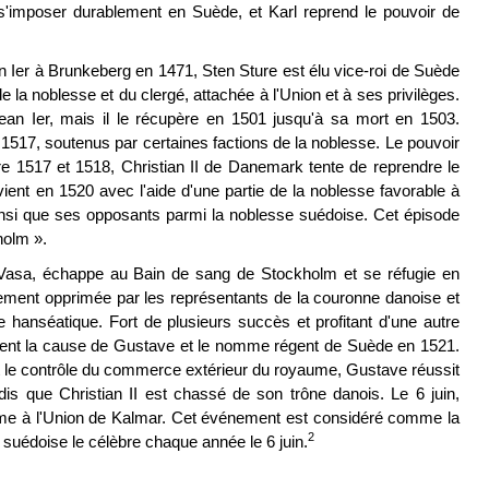
s'imposer durablement en Suède, et Karl reprend le pouvoir de
an Ier à Brunkeberg en 1471, Sten Sture est élu vice-roi de Suède
de la noblesse et du clergé, attachée à l'Union et à ses privilèges.
an Ier, mais il le récupère en 1501 jusqu'à sa mort en 1503.
 1517, soutenus par certaines factions de la noblesse. Le pouvoir
re 1517 et 1518, Christian II de Danemark tente de reprendre le
ient en 1520 avec l'aide d'une partie de la noblesse favorable à
, ainsi que ses opposants parmi la noblesse suédoise. Cet épisode
holm ».
 Vasa, échappe au Bain de sang de Stockholm et se réfugie en
ortement opprimée par les représentants de la couronne danoise et
 hanséatique. Fort de plusieurs succès et profitant d'une autre
ement la cause de Gustave et le nomme régent de Suède en 1521.
met le contrôle du commerce extérieur du royaume, Gustave réussit
s que Christian II est chassé de son trône danois. Le 6 juin,
rme à l'Union de Kalmar. Cet événement est considéré comme la
2
 suédoise le célèbre chaque année le 6 juin.