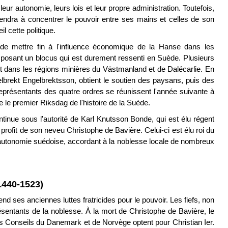
ur autonomie, leurs lois et leur propre administration. Toutefois,
endra à concentrer le pouvoir entre ses mains et celles de son
 cette politique.
t de mettre fin à l'influence économique de la Hanse dans les
posant un blocus qui est durement ressenti en Suède. Plusieurs
t dans les régions minières du Västmanland et de Dalécarlie. En
elbrekt Engelbrektsson, obtient le soutien des paysans, puis des
représentants des quatre ordres se réunissent l'année suivante à
le premier Riksdag de l'histoire de la Suède.
tinue sous l'autorité de Karl Knutsson Bonde, qui est élu régent
ofit de son neveu Christophe de Bavière. Celui-ci est élu roi du
'autonomie suédoise, accordant à la noblesse locale de nombreux
(1440-1523)
 ses anciennes luttes fratricides pour le pouvoir. Les fiefs, non
présentants de la noblesse. À la mort de Christophe de Bavière, le
les Conseils du Danemark et de Norvège optent pour Christian Ier.