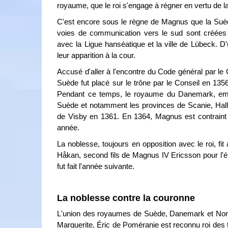
royaume, que le roi s'engage à régner en vertu de la 
C'est encore sous le règne de Magnus que la Suèd
voies de communication vers le sud sont créées 
avec la Ligue hanséatique et la ville de Lübeck. D'u
leur apparition à la cour.
Accusé d'aller à l'encontre du Code général par le 
Suède fut placé sur le trône par le Conseil en 135
Pendant ce temps, le royaume du Danemark, emme
Suède et notamment les provinces de Scanie, Hallan
de Visby en 1361. En 1364, Magnus est contraint 
année.
La noblesse, toujours en opposition avec le roi, fi
Håkan, second fils de Magnus IV Ericsson pour l'él
fut fait l'année suivante.
La noblesse contre la couronne
L'union des royaumes de Suède, Danemark et Norvè
Marguerite, Éric de Poméranie est reconnu roi des t