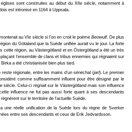
 églises sont construites au début du XIIe siècle, notamment à
ois est intronisé en 1164 à Uppsala.
remonterait au VIe siècle si l'on en croit le poème
Beowulf
. De plus
gion du Götaland que la Suède unifiée aurait vu le jour. La forte
ns cette région, au Västergötland et en Östergötland a été un très
plaçant l'ensemble de clans et tribus ennemies qui régnaient sur
 Birka a été christianisée bien plus tard.
té reste régionale, entre les mains d'un sénéchal (
jarl
). Le premier
onsidéré comme suffisamment influent pour être désigné par le
siècle. Celui-ci régnait sur le Västergötland mais son influence
, cette influence ne fut pas aussi forte quant à ses descendants
égnèrent sur le territoire de l'actuelle Suède.
 une réelle unification de la Suède lors du règne de Sverker
années entre ses descendants et ceux de Erik Jedvardsson.