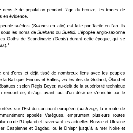
e densité de population pendant l’âge du bronze, les traces de
s en évidence.
 peuple suédois (
Suiones
en latin) est faite par Tacite en l’an. Ils
, sous les noms de
Suehans
ou
Suetidi
. L'épopée anglo-saxonne
t les Goths de Scandinavie (
Geats
) durant cette époque, qui se
1
as
).
e ont d'ores et déjà tissé de nombreux liens avec les peuples
 la Baltique, Finnois et Baltes,
via
les îles de Gotland, Öland et
attues : selon Régis Boyer, au-delà de la supériorité technique
rencontrée, il s'agit avant tout d'un désir de s'enrichir par le
ortées sur l'Est du continent européen (
austrvegr
, la « route de
communément appelés Varègues, empruntent plusieurs routes
lar ou de l'Uppland et traversant les actuelles Russie et Ukraine
 mer Caspienne et Bagdad, ou le Dniepr jusqu'à la mer Noire et