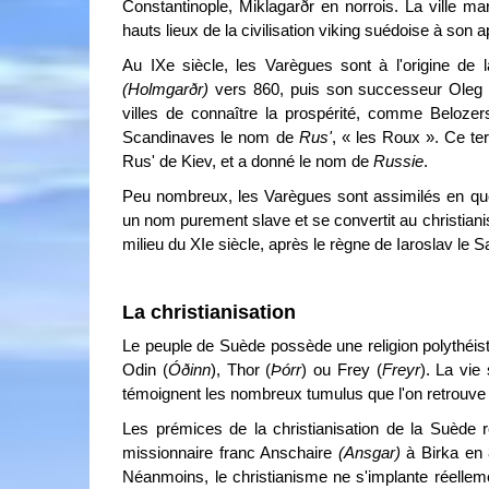
Constantinople, Miklagarðr en norrois. La ville ma
hauts lieux de la civilisation viking suédoise à son 
Au IXe siècle, les Varègues sont à l'origine de l
(Holmgarðr)
vers 860, puis son successeur Oleg 
villes de connaître la prospérité, comme Beloze
Scandinaves le nom de
Rus'
, « les Roux ». Ce ter
Rus' de Kiev, et a donné le nom de
Russie
.
Peu nombreux, les Varègues sont assimilés en quelqu
un nom purement slave et se convertit au christiani
milieu du XIe siècle, après le règne de Iaroslav le S
La christianisation
Le peuple de Suède possède une religion polythéis
Odin (
Óðinn
), Thor (
Þórr
) ou Frey (
Freyr
). La vie
témoignent les nombreux tumulus que l'on retrouve su
Les prémices de la christianisation de la Suède r
missionnaire franc Anschaire
(Ansgar)
à Birka en 8
Néanmoins, le christianisme ne s'implante réelleme