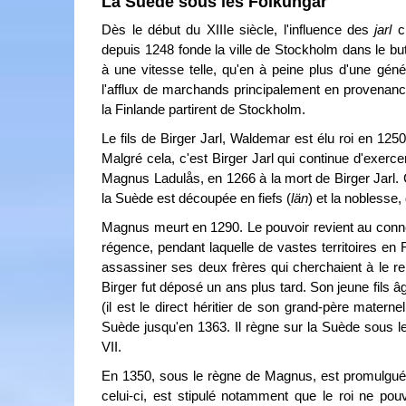
La Suède sous les Folkungar
Dès le début du XIIIe siècle, l'influence des
jarl
cr
depuis 1248 fonde la ville de Stockholm dans le bu
à une vitesse telle, qu'en à peine plus d'une génér
l'afflux de marchands principalement en provenanc
la Finlande partirent de Stockholm.
Le fils de Birger Jarl, Waldemar est élu roi en 125
Malgré cela, c'est Birger Jarl qui continue d'exerc
Magnus Ladulås, en 1266 à la mort de Birger Jarl. C
la Suède est découpée en fiefs (
län
) et la noblesse
Magnus meurt en 1290. Le pouvoir revient au connét
régence, pendant laquelle de vastes territoires en 
assassiner ses deux frères qui cherchaient à le ren
Birger fut déposé un ans plus tard. Son jeune fils â
(il est le direct héritier de son grand-père mate
Suède jusqu'en 1363. Il règne sur la Suède sous
VII.
En 1350, sous le règne de Magnus, est promulgué 
celui-ci, est stipulé notamment que le roi ne po