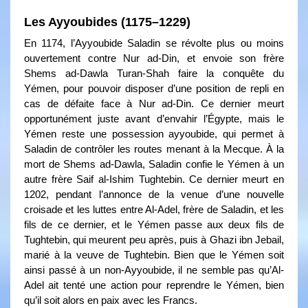
Les Ayyoubides (1175–1229)
En 1174, l’Ayyoubide Saladin se révolte plus ou moins
ouvertement contre Nur ad-Din, et envoie son frère
Shems ad-Dawla Turan-Shah faire la conquête du
Yémen, pour pouvoir disposer d’une position de repli en
cas de défaite face à Nur ad-Din. Ce dernier meurt
opportunément juste avant d’envahir l’Égypte, mais le
Yémen reste une possession ayyoubide, qui permet à
Saladin de contrôler les routes menant à la Mecque. À la
mort de Shems ad-Dawla, Saladin confie le Yémen à un
autre frère Saif al-Ishim Tughtebin. Ce dernier meurt en
1202, pendant l’annonce de la venue d’une nouvelle
croisade et les luttes entre Al-Adel, frère de Saladin, et les
fils de ce dernier, et le Yémen passe aux deux fils de
Tughtebin, qui meurent peu après, puis à Ghazi ibn Jebail,
marié à la veuve de Tughtebin. Bien que le Yémen soit
ainsi passé à un non-Ayyoubide, il ne semble pas qu’Al-
Adel ait tenté une action pour reprendre le Yémen, bien
qu’il soit alors en paix avec les Francs.