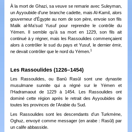
À la mort de Ghazi, sa veuve se remarie avec Suleyman,
un Ayyoubide d’une branche cadette, mais Al-Kamil, alors
gouverneur d’Égypte au nom de son père, envoie son fils
Malik al-Ma’sud Yusuf pour reprendre le contrôle du
Yémen. Il semble qu’à sa mort en 1229, son fils ait
continué à y régner, mais les Rassoulides commençaient
alors à contrôler le sud du pays et Yusuf, le dernier émir,
1
ne devait contrôler que le nord du Yémen.
Les Rassoulides (1226–1454)
Les Rassoulides, ou Banû Rasûl sont une dynastie
musulmane sunnite qui a régné sur le Yémen et
l'Hadramaout de 1229 à 1454. Les Rassoulides ont
dominé cette région après le retrait des Ayyoubides de
toutes les provinces de l'Arabie du Sud.
Les Rassoulides sont les descendants d'un Turkmène,
Oghuz, envoyé comme messager (en arabe : Rasûl) par
un calife abbasside.