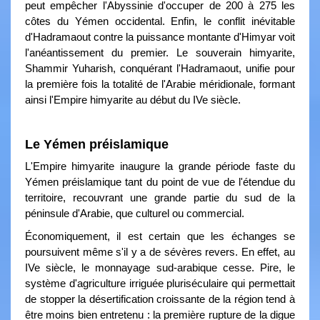
peut empêcher l'Abyssinie d'occuper de 200 à 275 les
côtes du Yémen occidental. Enfin, le conflit inévitable
d'Hadramaout contre la puissance montante d'Himyar voit
l'anéantissement du premier. Le souverain himyarite,
Shammir Yuharish, conquérant l'Hadramaout, unifie pour
la première fois la totalité de l'Arabie méridionale, formant
ainsi l'Empire himyarite au début du IVe siècle.
Le Yémen préislamique
L'Empire himyarite inaugure la grande période faste du
Yémen préislamique tant du point de vue de l'étendue du
territoire, recouvrant une grande partie du sud de la
péninsule d'Arabie, que culturel ou commercial.
Économiquement, il est certain que les échanges se
poursuivent même s'il y a de sévères revers. En effet, au
IVe siècle, le monnayage sud-arabique cesse. Pire, le
système d'agriculture irriguée pluriséculaire qui permettait
de stopper la désertification croissante de la région tend à
être moins bien entretenu : la première rupture de la digue