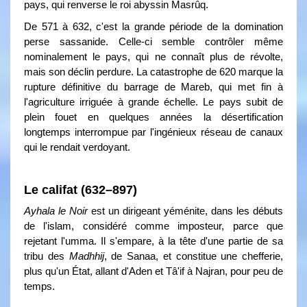
pays, qui renverse le roi abyssin Masrûq.
De 571 à 632, c'est la grande période de la domination
perse sassanide. Celle-ci semble contrôler même
nominalement le pays, qui ne connaît plus de révolte,
mais son déclin perdure. La catastrophe de 620 marque la
rupture définitive du barrage de Mareb, qui met fin à
l'agriculture irriguée à grande échelle. Le pays subit de
plein fouet en quelques années la désertification
longtemps interrompue par l'ingénieux réseau de canaux
qui le rendait verdoyant.
Le califat (632–897)
Ayhala le Noir
est un dirigeant yéménite, dans les débuts
de l'islam, considéré comme imposteur, parce que
rejetant l'umma. Il s'empare, à la tête d'une partie de sa
tribu des
Madhhij
, de Sanaa, et constitue une chefferie,
plus qu'un État, allant d'Aden et Tâ'if à Najran, pour peu de
temps.