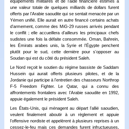
équipements militaires et de l'aide financière estimés à
une valeur totale de quelques milliards de dollars furent
offerts par l'Arabie saoudite qui se sentait menacée par un
Yémen unifié. Elle aurait en autre financé certains achats
d'armement, comme des MiG-29 russes arrivés pendant
le conflit ; elle accueillera d'ailleurs les principaux chefs
sudistes une fois la défaite consommée. Oman, Bahrein,
les Émirats arabes unis, la Syrie et l'Égypte penchent
plutôt pour le sud, cette dernière pour s'opposer au
Soudan qui est du côté du président Saleh.
Le Nord reçoit le soutien du régime bassiste de Saddam
Hussein qui aurait offerts plusieurs pilotes, et de la
Jordanie qui participe à l'entretien des chasseurs Northrop
F-5 Freedom Fighter. Le Qatar, qui a connu des
affrontements frontaliers avec l'Arabie saoudite en 1992,
appuie également le président Saleh.
Les États-Unis, qui ménagent au départ l'allié saoudien,
veulent finalement aboutir à un règlement et appuie
l'offensive nordiste et appelèrent à plusieurs reprises à un
cessez-le-feu mais ces demandes furent infructueuses,