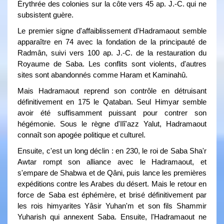
Érythrée des colonies sur la côte vers 45 ap. J.-C. qui ne
subsistent guère.
Le premier signe d'affaiblissement d'Hadramaout semble
apparaître en 74 avec la fondation de la principauté de
Radmân, suivi vers 100 ap. J.-C. de la restauration du
Royaume de Saba. Les conflits sont violents, d'autres
sites sont abandonnés comme Haram et Kaminahû.
Mais Hadramaout reprend son contrôle en détruisant
définitivement en 175 le Qataban. Seul Himyar semble
avoir été suffisamment puissant pour contrer son
hégémonie. Sous le règne d'Ilî'azz Yalut, Hadramaout
connaît son apogée politique et culturel.
Ensuite, c'est un long déclin : en 230, le roi de Saba Sha'r
Awtar rompt son alliance avec le Hadramaout, et
s'empare de Shabwa et de Qâni, puis lance les premières
expéditions contre les Arabes du désert. Mais le retour en
force de Saba est éphémère, et brisé définitivement par
les rois himyarites Yâsir Yuhan'm et son fils Shammir
Yuharish qui annexent Saba. Ensuite, l'Hadramaout ne