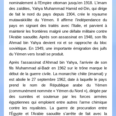
nominalement à l'Empire ottoman jusqu'en 1918. L'imam
des zaïdites, Yahya Muhammad Hamid ed-Din, qui dirige
de fait le nord du pays depuis 1904, crée le royaume
mutawakkilite du Yémen. Il affirme l'indépendance du
pays en signant des traités avec l'Italie, et parvient à
maintenir les frontières malgré une défaite militaire contre
l'Arabie saoudite. Après son assassinat en 1948, son fils
Ahmad bin Yahya devient roi et se rapproche du bloc
soviétique. En 1949, une importante émigration des juifs
du Yémen vers Israël se produit.
Après l'assassinat d'Ahmad bin Yahya, l'arrivée de son
fils Muhammad al-Badr en 1962 sur le trône marque le
début de la guerre civile. La monarchie chiite (imamat) y
est abolie le 27 septembre 1962, date à laquelle le pays
prend le nom de République arabe du Yémen
(communément nommée « Yémen du Nord »), dirigée par
des sunnites et soutenue par les forces armées
égyptiennes qui emploient entre autres l'arme chimique
contre les royalistes. La guerre de procuration entre
l'Égypte et l'Arabie saoudite s'arrête de fait avec la