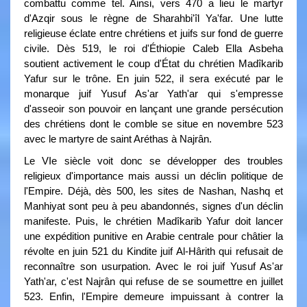
combattu comme tel. Ainsi, vers 470 a lieu le martyr
d'Azqir sous le règne de Sharahbi'îl Ya'far. Une lutte
religieuse éclate entre chrétiens et juifs sur fond de guerre
civile. Dès 519, le roi d'Éthiopie Caleb Ella Asbeha
soutient activement le coup d'État du chrétien Madîkarib
Yafur sur le trône. En juin 522, il sera exécuté par le
monarque juif Yusuf As'ar Yath'ar qui s'empresse
d'asseoir son pouvoir en lançant une grande persécution
des chrétiens dont le comble se situe en novembre 523
avec le martyre de saint Aréthas à Najrân.
Le VIe siècle voit donc se développer des troubles
religieux d'importance mais aussi un déclin politique de
l'Empire. Déjà, dès 500, les sites de Nashan, Nashq et
Manhiyat sont peu à peu abandonnés, signes d'un déclin
manifeste. Puis, le chrétien Madîkarib Yafur doit lancer
une expédition punitive en Arabie centrale pour châtier la
révolte en juin 521 du Kindite juif Al-Hârith qui refusait de
reconnaître son usurpation. Avec le roi juif Yusuf As'ar
Yath'ar, c'est Najrân qui refuse de se soumettre en juillet
523. Enfin, l'Empire demeure impuissant à contrer la