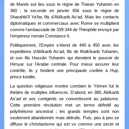
de Mareb eut lieu sous le règne de Tharan Yuhanim en
360 ; la seconde en janvier 456 sous le règne de
Sharahbi'îl Ya'far, fils d'Abîkarib As'ad. Mais les contacts
diplomatiques et commerciaux avec Rome se multiplient
comme l'ambassade de 339-344 de Théophile envoyé par
l'empereur romain Constance II.
Politiquement, l'Empire s'étend de 440 à 450 avec les
expéditions d'Abîkarib As'ad, fils de Malkîkarib Yuhanim,
et son fils Hassân Yuhanim qui étendent le pouvoir de
Himyar sur l'Arabie centrale. Pour mieux assurer leur
contrôle, ils y fondent une principauté confiée à Hujr,
prince kindite.
La question religieuse montre combien le Yémen fut le
théâtre de multiples influences. D'abord, en 380, Abîkarib
As'ad et ses corégents se convertissent au judaïsme.
Cette première révolution met un terme définitif au
polythéisme ancestral ; les grands temples sont non
seulement abandonnés mais détruits. Puis, peu à peu se
diffuse le christianisme qui est vu comme une secte et