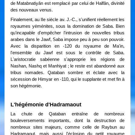
de Matabnatiyân est remplacé par celui de Halfân, divinité
des nouveaux venus.
Finalement, au IIe siècle av. J.-C., s'unifient réellement les
royaumes yéménites, sous la domination de Saba. Bien
qu'incapable d'empêcher l'intrusion de nouvelles tribus
arabes dans le Jawf, Saba impose peu à peu son pouvoir.
Avec la disparition en -120 du royaume de Ma'in,
l'ensemble du Jawf est sous le contrôle de Saba.
L'aristocratie sabéenne s'approprie les régions de
Nashan, Nashq et Manhiyat ; le reste est abandonné aux
tribus nomades. Qataban sombre et éclate avec la
sécession de Himyar en -110, qui le supplante et met fin à
son hégémonie.
L'hégémonie d'Hadramaout
La chute de Qataban entraîne de nombreux
bouleversements importants, dont la destruction de
nombreux sites majeurs, comme celle de Raybun au
Hadramaout, mais aussi l'éclosion du petit royaume