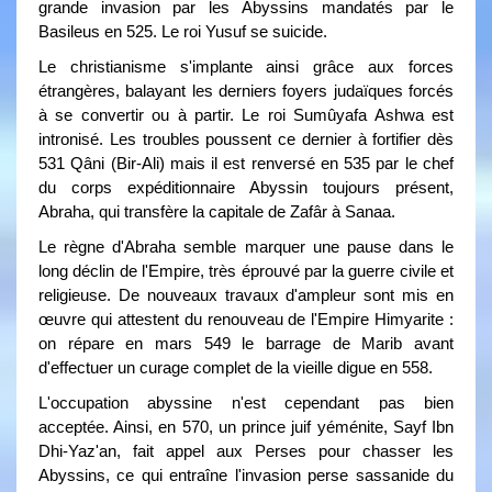
grande invasion par les Abyssins mandatés par le
Basileus en 525. Le roi Yusuf se suicide.
Le christianisme s'implante ainsi grâce aux forces
étrangères, balayant les derniers foyers judaïques forcés
à se convertir ou à partir. Le roi Sumûyafa Ashwa est
intronisé. Les troubles poussent ce dernier à fortifier dès
531 Qâni (Bir-Ali) mais il est renversé en 535 par le chef
du corps expéditionnaire Abyssin toujours présent,
Abraha, qui transfère la capitale de Zafâr à Sanaa.
Le règne d'Abraha semble marquer une pause dans le
long déclin de l'Empire, très éprouvé par la guerre civile et
religieuse. De nouveaux travaux d'ampleur sont mis en
œuvre qui attestent du renouveau de l'Empire Himyarite :
on répare en mars 549 le barrage de Marib avant
d'effectuer un curage complet de la vieille digue en 558.
L'occupation abyssine n'est cependant pas bien
acceptée. Ainsi, en 570, un prince juif yéménite, Sayf Ibn
Dhi-Yaz'an, fait appel aux Perses pour chasser les
Abyssins, ce qui entraîne l'invasion perse sassanide du