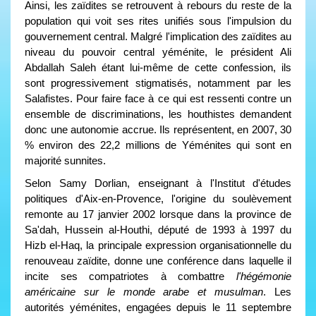
Ainsi, les zaïdites se retrouvent à rebours du reste de la
population qui voit ses rites unifiés sous l'impulsion du
gouvernement central. Malgré l'implication des zaïdites au
niveau du pouvoir central yéménite, le président Ali
Abdallah Saleh étant lui-même de cette confession, ils
sont progressivement stigmatisés, notamment par les
Salafistes. Pour faire face à ce qui est ressenti contre un
ensemble de discriminations, les houthistes demandent
donc une autonomie accrue. Ils représentent, en 2007, 30
% environ des 22,2 millions de Yéménites qui sont en
majorité sunnites.
Selon Samy Dorlian, enseignant à l'Institut d'études
politiques d'Aix-en-Provence, l'origine du soulèvement
remonte au 17 janvier 2002 lorsque dans la province de
Sa'dah, Hussein al-Houthi, député de 1993 à 1997 du
Hizb el-Haq, la principale expression organisationnelle du
renouveau zaïdite, donne une conférence dans laquelle il
incite ses compatriotes à combattre
l'hégémonie
américaine sur le monde arabe et musulman
. Les
autorités yéménites, engagées depuis le 11 septembre