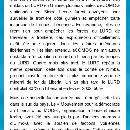
soldats du LURD en Guinée, plusieurs unités d’éCOMOG
stationnées en Sierra Leone furent envoyées pour
surveiller la frontière côté guinéen et empêcher toute
incursion de troupes libériennes. En revanche, elles ne
firent rien pour empêcher les forces du LURD de
traverser la frontière, car, expliqua-t-on officiellement,
c’eût été « s’ingérer dans les affaires intérieures
libériennes » ! et bien entendu, éCOMOG ne mit aucun
obstacle à l’occupation du nord du Liberia par les troupes
du LURD. Quatre mois plus tard, le LURD répéta la
même opération, cette fois dans le comté de Nimba,
prenant ainsi le contrôle de la plus importante zone de
minerai de fer du Liberia. Un an plus tard, le LURD
contrôlait 30 % du Liberia et en février 2003, 50 %.
Mais une nouvelle faction armée avait émergé, cette fois
dans le sud du pays. Le « Mouvement pour la démocratie
au Liberia » ou MODéL, organisation à base ethnique
krahn, avait été mis sur pieds par d’anciens membres
d’Ulimo-J, avec le soutien de factions ivoiriennes
opposées au régime du président Gbagbo. Cette nouvelle