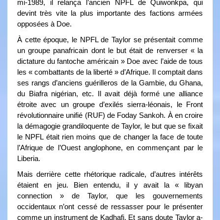
mi-1989, il relança l’ancien NPFL de Quiwonkpa, qui
devint très vite la plus importante des factions armées
opposées à Doe.
À cette époque, le NPFL de Taylor se présentait comme
un groupe panafricain dont le but était de renverser « la
dictature du fantoche américain » Doe avec l’aide de tous
les « combattants de la liberté » d’Afrique. Il comptait dans
ses rangs d’anciens guérilleros de la Gambie, du Ghana,
du Biafra nigérian, etc. Il avait déjà formé une alliance
étroite avec un groupe d’exilés sierra-léonais, le Front
révolutionnaire unifié (RUF) de Foday Sankoh. À en croire
la démagogie grandiloquente de Taylor, le but que se fixait
le NPFL était rien moins que de changer la face de toute
l’Afrique de l’Ouest anglophone, en commençant par le
Liberia.
Mais derrière cette rhétorique radicale, d’autres intérêts
étaient en jeu. Bien entendu, il y avait la « libyan
connection » de Taylor, que les gouvernements
occidentaux n’ont cessé de ressasser pour le présenter
comme un instrument de Kadhafi. Et sans doute Taylor a-