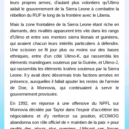
leurs propres armes, d’autant plus volontiers qu’Ulimo
aidait le gouvernement de la Sierra Leone à combattre la
rébellion du RUF le long de la frontière avec le Liberia.
Mais la zone frontalière de la Sierra Leone étant riche en
diamants, des rivalités apparurent très vite dans les rangs
d’Ulimo et entre ses mentors sierra léonais et guinéens,
qui avaient chacun leurs intérêts particuliers à défendre.
Une scission se fit jour plus ou moins sur des bases
ethniques, entre d’un côté Ulimo-K, qui rassembla les
éléments mandingues soutenus par la Guinée, et Ulimo-J,
qui rassembla les éléments krahns soutenus par la Sierra
Leone. Il y avait donc désormais trois factions armées en
présence, auxquelles il fallait ajouter les restes de l’armée
de Doe, à Monrovia, qui continuaient à servir le
gouvernement provisoire.
En 1992, en réponse à une offensive du NPFL sur
Monrovia décidée par Taylor dans l’espoir d’accélérer les
négociations et d’y renforcer sa position, éCOMOG
abandonna son rôle officiel de « maintien de la paix » pour
revêtir des atours plus guerriers. Utilisant ses forces