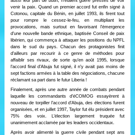
aussi leur part de butin, n’étaient guère pressés de voir
venir la paix. Quand un premier accord fut enfin signé à
Cotonou, capitale du Bénin, en juillet 1993, ils firent tout
pour rompre le cessez-le-feu, en multipliant les
provocations, mais surtout en favorisant l’émergence
d’une nouvelle bande ethnique, baptisée Conseil de paix
libérien, qui commença à attaquer les positions du NPFL
dans le sud du pays. Chacun des protagonistes finit
d’ailleurs par recourir à ce genre de méthodes pour
affaiblir ses rivaux, de sorte qu’en août 1995, lorsque
l’accord final d’Abuja fut signé, il n’y avait pas moins de
sept factions armées à la table des négociations, chacune
réclamant sa part dans le futur Liberia !
Finalement, après une autre année de combats pendant
laquelle les commandants d’éCOMOG essayèrent à
nouveau de torpiller l’accord d’Abuja, des élections furent
organisées, et en juillet 1997, Taylor fut élu président avec
75% des voix. L’élection largement truquée fut
unanimement acclamée par les leaders occidentaux.
Après avoir alimenté la guerre civile pendant sept ans