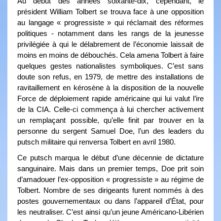
Au début des années soixante-dix, cependant, le
président William Tolbert se trouva face à une opposition
au langage « progressiste » qui réclamait des réformes
politiques - notamment dans les rangs de la jeunesse
privilégiée à qui le délabrement de l’économie laissait de
moins en moins de débouchés. Cela amena Tolbert à faire
quelques gestes nationalistes symboliques. C’est sans
doute son refus, en 1979, de mettre des installations de
ravitaillement en kérosène à la disposition de la nouvelle
Force de déploiement rapide américaine qui lui valut l’ire
de la CIA. Celle-ci commença à lui chercher activement
un remplaçant possible, qu’elle finit par trouver en la
personne du sergent Samuel Doe, l’un des leaders du
putsch militaire qui renversa Tolbert en avril 1980.
Ce putsch marqua le début d’une décennie de dictature
sanguinaire. Mais dans un premier temps, Doe prit soin
d’amadouer l’ex-opposition « progressiste » au régime de
Tolbert. Nombre de ses dirigeants furent nommés à des
postes gouvernementaux ou dans l’appareil d’État, pour
les neutraliser. C’est ainsi qu’un jeune Américano-Libérien