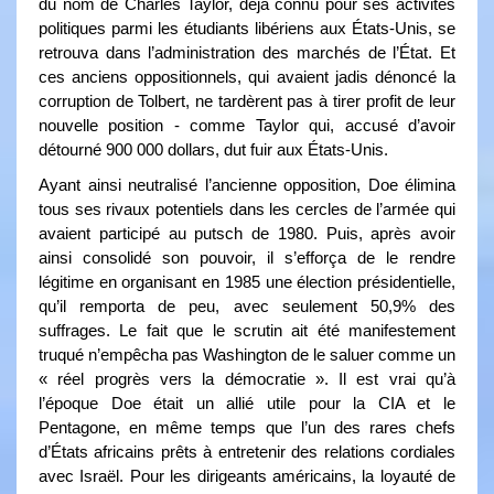
du nom de Charles Taylor, déjà connu pour ses activités
politiques parmi les étudiants libériens aux États-Unis, se
retrouva dans l’administration des marchés de l’État. Et
ces anciens oppositionnels, qui avaient jadis dénoncé la
corruption de Tolbert, ne tardèrent pas à tirer profit de leur
nouvelle position - comme Taylor qui, accusé d’avoir
détourné 900 000 dollars, dut fuir aux États-Unis.
Ayant ainsi neutralisé l’ancienne opposition, Doe élimina
tous ses rivaux potentiels dans les cercles de l’armée qui
avaient participé au putsch de 1980. Puis, après avoir
ainsi consolidé son pouvoir, il s’efforça de le rendre
légitime en organisant en 1985 une élection présidentielle,
qu’il remporta de peu, avec seulement 50,9% des
suffrages. Le fait que le scrutin ait été manifestement
truqué n’empêcha pas Washington de le saluer comme un
« réel progrès vers la démocratie ». Il est vrai qu’à
l’époque Doe était un allié utile pour la CIA et le
Pentagone, en même temps que l’un des rares chefs
d’États africains prêts à entretenir des relations cordiales
avec Israël. Pour les dirigeants américains, la loyauté de