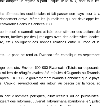
fait adopter un régime à parti unique, le MRND, dont tous les
les démocraties occidentales et fait passer son pays pour la «
veloppement arrive. Même les journalistes qui ont développé les
lutôt favorables dans les années 1980.
ue imposé le samedi, sont utilisés pour stimuler des actions de
nt, facilités par des jumelages avec des collectivités locales
e, etc.) soulignent ces bonnes relations entre l'Europe et le
ojets. Le pape se rend au Rwanda très catholique en septembre
anger persiste. Environ 600 000 Rwandais (Tutsis ou opposants
s milliers de réfugiés avaient été refoulés d'Ouganda au Rwanda
après. En 1986, le gouvernement rwandais annonce que le pays
és. Ceux-ci revendiquent leur retour, au besoin par la force, et
a part d'hommes politiques, d'intellectuels ou de journalistes,
exigeant des réformes, Juvénal Habyarimana abandonne le 5 juillet