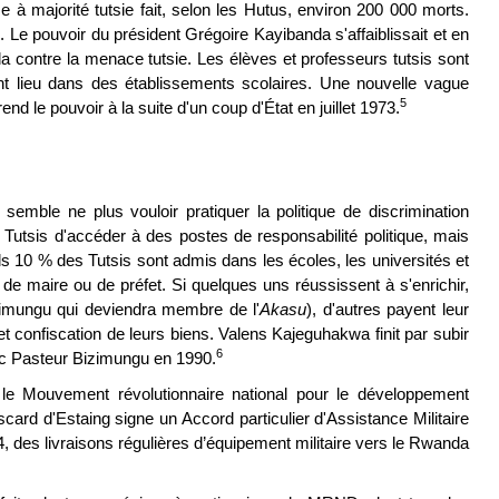
à majorité tutsie fait, selon les Hutus, environ 200 000 morts.
e pouvoir du président Grégoire Kayibanda s'affaiblissait et en
nda contre la menace tutsie. Les élèves et professeurs tutsis sont
 lieu dans des établissements scolaires. Une nouvelle vague
5
nd le pouvoir à la suite d'un coup d'État en juillet 1973.
emble ne plus vouloir pratiquer la politique de discrimination
Tutsis d'accéder à des postes de responsabilité politique, mais
 10 % des Tutsis sont admis dans les écoles, les universités et
e maire ou de préfet. Si quelques uns réussissent à s'enrichir,
mungu qui deviendra membre de l'
Akasu
), d'autres payent leur
 confiscation de leurs biens. Valens Kajeguhakwa finit par subir
6
ec Pasteur Bizimungu en 1990.
le Mouvement révolutionnaire national pour le développement
rd d'Estaing signe un Accord particulier d'Assistance Militaire
 des livraisons régulières d’équipement militaire vers le Rwanda