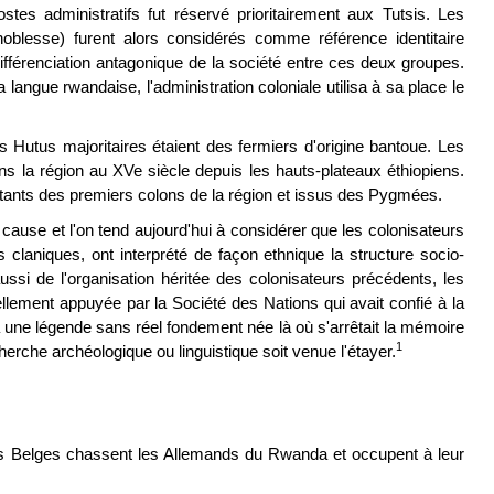
tes administratifs fut réservé prioritairement aux Tutsis. Les
noblesse) furent alors considérés comme référence identitaire
ifférenciation antagonique de la société entre ces deux groupes.
 langue rwandaise, l'administration coloniale utilisa à sa place le
les Hutus majoritaires étaient des fermiers d'origine bantoue. Les
dans la région au XVe siècle depuis les hauts-plateaux éthiopiens.
ntants des premiers colons de la région et issus des Pygmées.
ause et l'on tend aujourd'hui à considérer que les colonisateurs
claniques, ont interprété de façon ethnique la structure socio-
aussi de l'organisation héritée des colonisateurs précédents, les
ellement appuyée par la Société des Nations qui avait confié à la
la une légende sans réel fondement née là où s'arrêtait la mémoire
1
erche archéologique ou linguistique soit venue l'étayer.
es Belges chassent les Allemands du Rwanda et occupent à leur