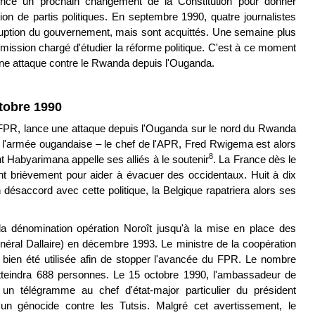
once un prochain changement de la Constitution pour donner
on de partis politiques. En septembre 1990, quatre journalistes
orruption du gouvernement, mais sont acquittés. Une semaine plus
sion chargé d'étudier la réforme politique. C'est à ce moment
 une attaque contre le Rwanda depuis l'Ouganda.
ctobre 1990
FPR, lance une attaque depuis l'Ouganda sur le nord du Rwanda
de l'armée ougandaise – le chef de l'APR, Fred Rwigema est alors
8
 Habyarimana appelle ses alliés à le soutenir
. La France dès le
ent brièvement pour aider à évacuer des occidentaux. Huit à dix
désaccord avec cette politique, la Belgique rapatriera alors ses
 la dénomination opération Noroît jusqu'à la mise en place des
al Dallaire) en décembre 1993. Le ministre de la coopération
 bien été utilisée afin de stopper l'avancée du FPR. Le nombre
ît atteindra 688 personnes. Le 15 octobre 1990, l'ambassadeur de
 télégramme au chef d'état-major particulier du président
d'un génocide contre les Tutsis. Malgré cet avertissement, le