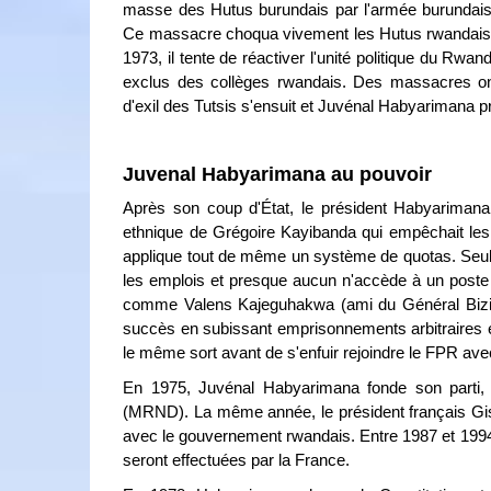
masse des Hutus burundais par l'armée burundaise 
Ce massacre choqua vivement les Hutus rwandais. L
1973, il tente de réactiver l'unité politique du Rwa
exclus des collèges rwandais. Des massacres ont
d'exil des Tutsis s'ensuit et Juvénal Habyarimana pre
Juvenal Habyarimana au pouvoir
Après son coup d'État, le président Habyarimana s
ethnique de Grégoire Kayibanda qui empêchait les 
applique tout de même un système de quotas. Seuls
les emplois et presque aucun n'accède à un poste d
comme Valens Kajeguhakwa (ami du Général Bizi
succès en subissant emprisonnements arbitraires et
le même sort avant de s'enfuir rejoindre le FPR av
En 1975, Juvénal Habyarimana fonde son parti, 
(MRND). La même année, le président français Gisca
avec le gouvernement rwandais. Entre 1987 et 1994,
seront effectuées par la France.