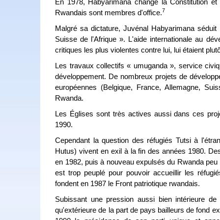
En 1978, Habyarimana change la Constitution et 
7
Rwandais sont membres d'office.
Malgré sa dictature, Juvénal Habyarimana séduit 
Suisse de l'Afrique ». L'aide internationale au dé
critiques les plus violentes contre lui, lui étaient p
Les travaux collectifs « umuganda », service civiq
développement. De nombreux projets de développeme
européennes (Belgique, France, Allemagne, Suiss
Rwanda.
Les Églises sont très actives aussi dans ces pr
1990.
Cependant la question des réfugiés Tutsi à l'étr
Hutus) vivent en exil à la fin des années 1980. De
en 1982, puis à nouveau expulsés du Rwanda peu 
est trop peuplé pour pouvoir accueillir les réfugi
fondent en 1987 le Front patriotique rwandais.
Subissant une pression aussi bien intérieure de l
qu'extérieure de la part de pays bailleurs de fond 