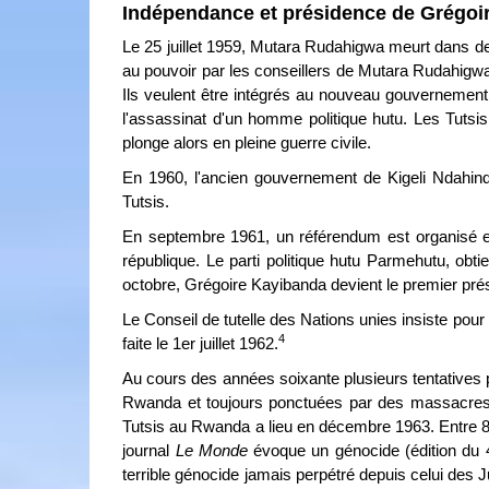
Indépendance et présidence de Grégoi
Le 25 juillet 1959, Mutara Rudahigwa meurt dans de
au pouvoir par les conseillers de Mutara Rudahigwa.
Ils veulent être intégrés au nouveau gouvernement
l'assassinat d'un homme politique hutu. Les Tutsis
plonge alors en pleine guerre civile.
En 1960, l'ancien gouvernement de Kigeli Ndahind
Tutsis.
En septembre 1961, un référendum est organisé e
république. Le parti politique hutu Parmehutu, ob
octobre, Grégoire Kayibanda devient le premier pr
Le Conseil de tutelle des Nations unies insiste po
4
faite le 1er juillet 1962.
Au cours des années soixante plusieurs tentatives 
Rwanda et toujours ponctuées par des massacres 
Tutsis au Rwanda a lieu en décembre 1963. Entre
journal
Le Monde
évoque un génocide (édition du 
terrible génocide jamais perpétré depuis celui des 