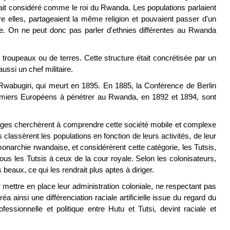
ait considéré comme le roi du Rwanda. Les populations parlaient
e elles, partageaient la même religion et pouvaient passer d'un
tre. On ne peut donc pas parler d'ethnies différentes au Rwanda
troupeaux ou de terres. Cette structure était concrétisée par un
aussi un chef militaire.
 Rwabugiri, qui meurt en 1895. En 1885, la Conférence de Berlin
remiers Européens à pénétrer au Rwanda, en 1892 et 1894, sont
belges cherchèrent à comprendre cette société mobile et complexe
 classèrent les populations en fonction de leurs activités, de leur
monarchie rwandaise, et considérèrent cette catégorie, les Tutsis,
us les Tutsis à ceux de la cour royale. Selon les colonisateurs,
 beaux, ce qui les rendrait plus aptes à diriger.
mettre en place leur administration coloniale, ne respectant pas
a ainsi une différenciation raciale artificielle issue du regard du
ofessionnelle et politique entre Hutu et Tutsi, devint raciale et