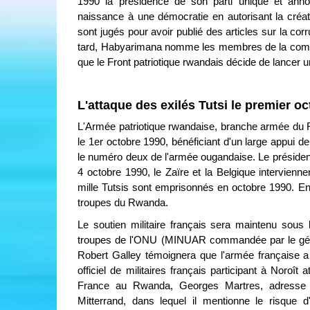
1990 la présidence de son parti unique et ann
naissance à une démocratie en autorisant la créati
sont jugés pour avoir publié des articles sur la c
tard, Habyarimana nomme les membres de la commis
que le Front patriotique rwandais décide de lancer
L'attaque des exilés Tutsi le premier o
L'Armée patriotique rwandaise, branche armée du 
le 1er octobre 1990, bénéficiant d'un large appui 
le numéro deux de l'armée ougandaise. Le président
4 octobre 1990, le Zaïre et la Belgique intervienn
mille Tutsis sont emprisonnés en octobre 1990. En 
troupes du Rwanda.
Le soutien militaire français sera maintenu sous
troupes de l'ONU (MINUAR commandée par le génér
Robert Galley témoignera que l'armée française a
officiel de militaires français participant à Noro
France au Rwanda, Georges Martres, adresse un
Mitterrand, dans lequel il mentionne le risque 