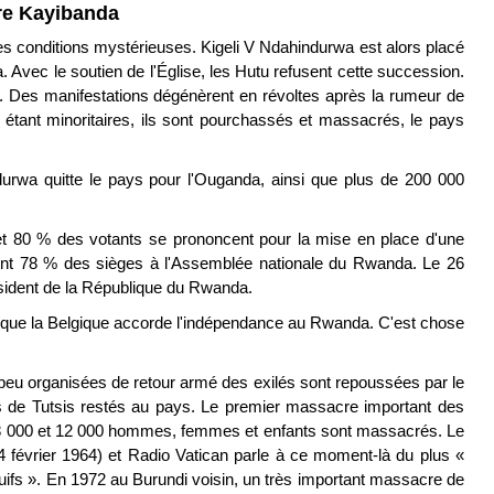
re Kayibanda
s conditions mystérieuses. Kigeli V Ndahindurwa est alors placé
 Avec le soutien de l'Église, les Hutu refusent cette succession.
. Des manifestations dégénèrent en révoltes après la rumeur de
 étant minoritaires, ils sont pourchassés et massacrés, le pays
urwa quitte le pays pour l'Ouganda, ainsi que plus de 200 000
t 80 % des votants se prononcent pour la mise en place d'une
tient 78 % des sièges à l'Assemblée nationale du Rwanda. Le 26
ésident de la République du Rwanda.
ur que la Belgique accorde l'indépendance au Rwanda. C'est chose
peu organisées de retour armé des exilés sont repoussées par le
de Tutsis restés au pays. Le premier massacre important des
 8 000 et 12 000 hommes, femmes et enfants sont massacrés. Le
4 février 1964) et Radio Vatican parle à ce moment-là du plus «
Juifs ». En 1972 au Burundi voisin, un très important massacre de