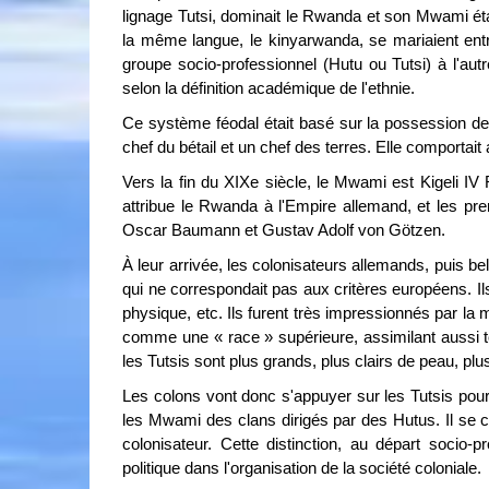
lignage Tutsi, dominait le Rwanda et son Mwami ét
la même langue, le kinyarwanda, se mariaient entr
groupe socio-professionnel (Hutu ou Tutsi) à l'au
selon la définition académique de l'ethnie.
Ce système féodal était basé sur la possession de 
chef du bétail et un chef des terres. Elle comportait 
Vers la fin du XIXe siècle, le Mwami est Kigeli IV
attribue le Rwanda à l'Empire allemand, et les p
Oscar Baumann et Gustav Adolf von Götzen.
À leur arrivée, les colonisateurs allemands, puis 
qui ne correspondait pas aux critères européens. Ils
physique, etc. Ils furent très impressionnés par la 
comme une « race » supérieure, assimilant aussi to
les Tutsis sont plus grands, plus clairs de peau, plus
Les colons vont donc s'appuyer sur les Tutsis pour 
les Mwami des clans dirigés par des Hutus. Il se cré
colonisateur. Cette distinction, au départ socio-pr
politique dans l'organisation de la société coloniale.