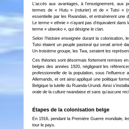
L'accès aux avantages, à l'enseignement, aux pos
termes de « Hutu » (roturier) et de « Tutsi » (
essentielle par les Rwandais, et entraînèrent une d
Le terme « ethnie » n'ayant pas d'équivalent dans la
terme « ubwoko », qui désigne le clan.
Selon l'histoire enseignée durant la colonisation, 
Tutsi étaient un peuple pastoral qui serait arrivé 
Un troisième groupe, les Twa, seraient les représe
Ces théories sont désormais fortement remises en c
belges des années 1920, négligeant les références 
professionnelle de la population, sous l'influence 
Allemands, et ont ainsi appliqué une politique form
Belgique la tutelle du Ruanda-Urundi. Ainsi s'instal
orale de la culture rwandaise et sans qu'aucune rech
Étapes de la colonisation belge
En 1916, pendant la Première Guerre mondiale, l
tour le pays.