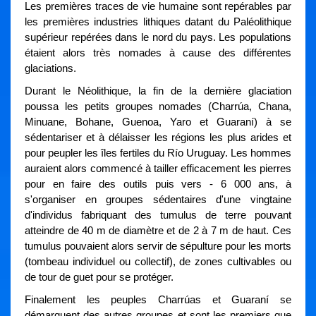
Les premières traces de vie humaine sont repérables par
les premières industries lithiques datant du Paléolithique
supérieur repérées dans le nord du pays. Les populations
étaient alors très nomades à cause des différentes
glaciations.
Durant le Néolithique, la fin de la dernière glaciation
poussa les petits groupes nomades (Charrúa, Chana,
Minuane, Bohane, Guenoa, Yaro et Guaraní) à se
sédentariser et à délaisser les régions les plus arides et
pour peupler les îles fertiles du Río Uruguay. Les hommes
auraient alors commencé à tailler efficacement les pierres
pour en faire des outils puis vers - 6 000 ans, à
s'organiser en groupes sédentaires d'une vingtaine
d'individus fabriquant des tumulus de terre pouvant
atteindre de 40 m de diamètre et de 2 à 7 m de haut. Ces
tumulus pouvaient alors servir de sépulture pour les morts
(tombeau individuel ou collectif), de zones cultivables ou
de tour de guet pour se protéger.
Finalement les peuples Charrúas et Guaraní se
démarquent des autres groupes et sont les premiers que