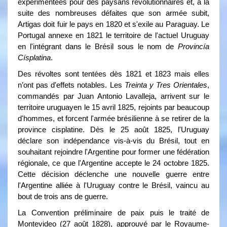
expérimentées pour des paysans révolutionnaires et, à la
suite des nombreuses défaites que son armée subit,
Artigas doit fuir le pays en 1820 et s'exile au Paraguay. Le
Portugal annexe en 1821 le territoire de l'actuel Uruguay
en l'intégrant dans le Brésil sous le nom de
Provincía
Císplatina
.
Des révoltes sont tentées dès 1821 et 1823 mais elles
n’ont pas d'effets notables. Les
Treinta y Tres Orientales
,
commandés par Juan Antonio Lavalleja, arrivent sur le
territoire uruguayen le 15 avril 1825, rejoints par beaucoup
d'hommes, et forcent l'armée brésilienne à se retirer de la
province cisplatine. Dès le 25 août 1825, l'Uruguay
déclare son indépendance vis-à-vis du Brésil, tout en
souhaitant rejoindre l'Argentine pour former une fédération
régionale, ce que l'Argentine accepte le 24 octobre 1825.
Cette décision déclenche une nouvelle guerre entre
l'Argentine alliée à l'Uruguay contre le Brésil, vaincu au
bout de trois ans de guerre.
La Convention préliminaire de paix puis le traité de
Montevideo (27 août 1828), approuvé par le Royaume-