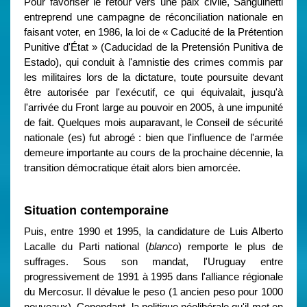
Pour favoriser le retour vers une paix civile, Sanguinetti
entreprend une campagne de réconciliation nationale en
faisant voter, en 1986, la loi de « Caducité de la Prétention
Punitive d'État » (Caducidad de la Pretensión Punitiva de
Estado), qui conduit à l'amnistie des crimes commis par
les militaires lors de la dictature, toute poursuite devant
être autorisée par l'exécutif, ce qui équivalait, jusqu'à
l'arrivée du Front large au pouvoir en 2005, à une impunité
de fait. Quelques mois auparavant, le Conseil de sécurité
nationale (es) fut abrogé : bien que l'influence de l'armée
demeure importante au cours de la prochaine décennie, la
transition démocratique était alors bien amorcée.
Situation contemporaine
Puis, entre 1990 et 1995, la candidature de Luis Alberto
Lacalle du Parti national (
blanco
) remporte le plus de
suffrages. Sous son mandat, l'Uruguay entre
progressivement de 1991 à 1995 dans l'alliance régionale
du Mercosur. Il dévalue le peso (1 ancien peso pour 1000
nouveaux). Cependant, la politique néolibérale qu'il met en