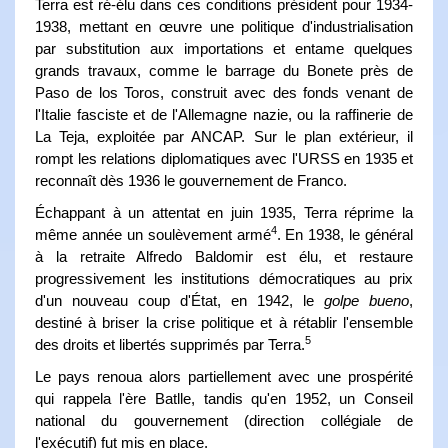
Terra est ré-élu dans ces conditions président pour 1934-
1938, mettant en œuvre une politique d'industrialisation
par substitution aux importations et entame quelques
grands travaux, comme le barrage du Bonete près de
Paso de los Toros, construit avec des fonds venant de
l'Italie fasciste et de l'Allemagne nazie, ou la raffinerie de
La Teja, exploitée par ANCAP. Sur le plan extérieur, il
rompt les relations diplomatiques avec l'URSS en 1935 et
reconnaît dès 1936 le gouvernement de Franco.
Échappant à un attentat en juin 1935, Terra réprime la
4
même année un soulèvement armé
. En 1938, le général
à la retraite Alfredo Baldomir est élu, et restaure
progressivement les institutions démocratiques au prix
d'un nouveau coup d'État, en 1942, le
golpe bueno
,
destiné à briser la crise politique et à rétablir l'ensemble
5
des droits et libertés supprimés par Terra.
Le pays renoua alors partiellement avec une prospérité
qui rappela l'ère Batlle, tandis qu'en 1952, un Conseil
national du gouvernement (direction collégiale de
l'exécutif) fut mis en place.